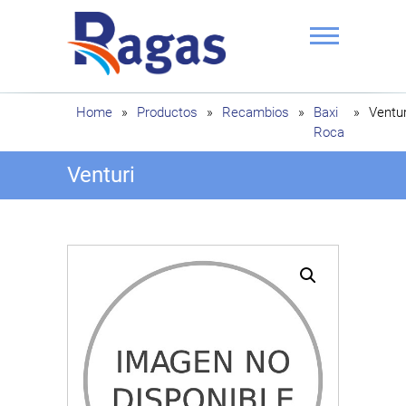
Saltar
al
contenido
Ragas
Home
»
Productos
»
Recambios
»
Baxi
»
Ventur
Roca
Venturi