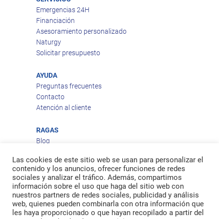
Emergencias 24H
Financiación
Asesoramiento personalizado
Naturgy
Solicitar presupuesto
AYUDA
Preguntas frecuentes
Contacto
Atención al cliente
RAGAS
Blog
Aviso legal
Las cookies de este sitio web se usan para personalizar el
Política de privacidad
contenido y los anuncios, ofrecer funciones de redes
Política de cookies
sociales y analizar el tráfico. Además, compartimos
Política de envío
información sobre el uso que haga del sitio web con
nuestros partners de redes sociales, publicidad y análisis
Política de devoluciones
web, quienes pueden combinarla con otra información que
les haya proporcionado o que hayan recopilado a partir del