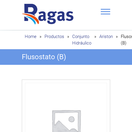
Saltar
al
contenido
Ragas
Home
»
Productos
»
Conjunto
»
Ariston
»
Fluso
Hidráulico
(B)
Flusostato (B)