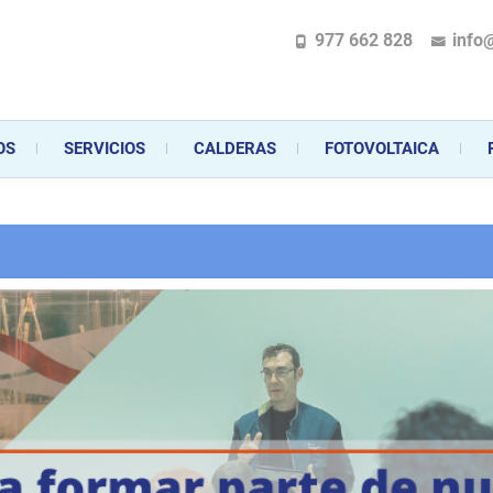
977 662 828
info
pecializada en la instalación, comercialización y mantenimiento de gas y ele
 sus aparatos de gas, climatización o electrodomésticos, desde el asesoramiento 
OS
SERVICIOS
CALDERAS
FOTOVOLTAICA