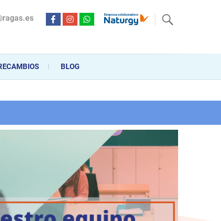
@ragas.es
ctricidad desde hace más de 20 años . Acompañamos al cliente
personalizado en la venta, montaje y reparación, hasta la
RECAMBIOS
BLOG