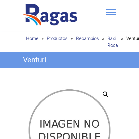
Saltar
al
contenido
Ragas
Home
»
Productos
»
Recambios
»
Baxi
»
Ventur
Roca
Venturi