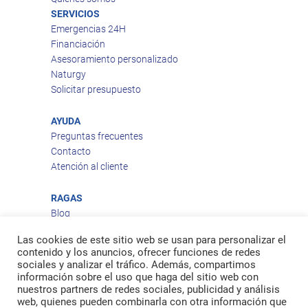
SERVICIOS
Emergencias 24H
Financiación
Asesoramiento personalizado
Naturgy
Solicitar presupuesto
AYUDA
Preguntas frecuentes
Contacto
Atención al cliente
RAGAS
Blog
Aviso legal
Las cookies de este sitio web se usan para personalizar el
Política de privacidad
contenido y los anuncios, ofrecer funciones de redes
Política de cookies
sociales y analizar el tráfico. Además, compartimos
Política de envío
información sobre el uso que haga del sitio web con
nuestros partners de redes sociales, publicidad y análisis
Política de devoluciones
web, quienes pueden combinarla con otra información que