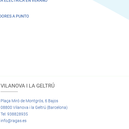
A ELÉCTRICA EN VERANO
DORES A PUNTO
VILANOVA I LA GELTRÚ
Plaça Miró de Montgrós, 6 Bajos
08800 Vilanova i la Geltrú (Barcelona)
Tel: 938828935
info@ragas.es