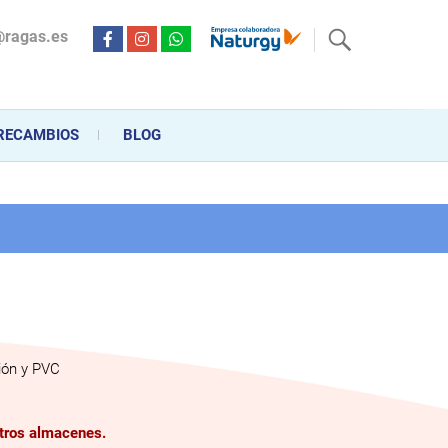
@ragas.es
ctricidad desde hace más de 20 años . Acompañamos al cliente
personalizado en la venta, montaje y reparación, hasta la
RECAMBIOS
BLOG
ión y PVC
stros almacenes.