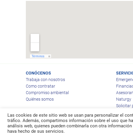
CONÓCENOS
SERVICI
Trabaja con nosotros
Emergen
Como contratar
Financia
Compromiso ambiental
Asesoram
Quiénes somos
Naturgy
Solicitar
Las cookies de este sitio web se usan para personalizar el cont
tráfico. Además, compartimos información sobre el uso que hag
análisis web, quienes pueden combinarla con otra información 
© 2026
Ragas
haya hecho de sus servicios.