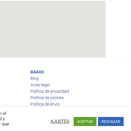
RAGAS
Blog
Aviso legal
Política de privacidad
Política de cookies
Política de envío
Política de devoluciones
r el
d y
AJUSTES
ACEPTAR
RECHAZAR
o que
Facebook
Twitter
feed