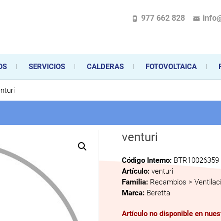
977 662 828
info
pecializada en la instalación, comercialización y mantenimiento de gas y ele
 sus aparatos de gas, climatización o electrodomésticos, desde el asesoramiento 
OS
SERVICIOS
CALDERAS
FOTOVOLTAICA
nturi
venturi
Código Interno:
BTR10026359
Artículo:
venturi
Familia:
Recambios > Ventilac
Marca:
Beretta
Artículo no disponible en nue