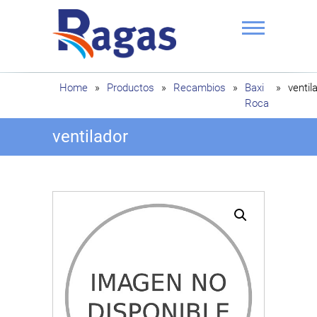
Saltar
al
contenido
Ragas
Home
»
Productos
»
Recambios
»
Baxi
»
ventil
Roca
ventilador