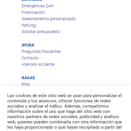
Emergencias 24H
Financiación
Asesoramiento personalizado
Naturgy
Solicitar presupuesto
AYUDA
Preguntas frecuentes
Contacto
Atención al cliente
RAGAS
Blog
Aviso legal
Las cookies de este sitio web se usan para personalizar el
Política de privacidad
contenido y los anuncios, ofrecer funciones de redes
Política de cookies
sociales y analizar el tráfico. Además, compartimos
Política de envío
información sobre el uso que haga del sitio web con
nuestros partners de redes sociales, publicidad y análisis
Política de devoluciones
web, quienes pueden combinarla con otra información que
les haya proporcionado o que hayan recopilado a partir del