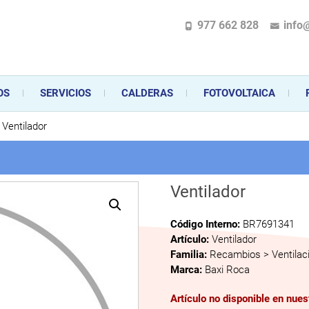
977 662 828
info
pecializada en la instalación, comercialización y mantenimiento de gas y ele
 sus aparatos de gas, climatización o electrodomésticos, desde el asesoramiento 
OS
SERVICIOS
CALDERAS
FOTOVOLTAICA
Ventilador
Ventilador
Código Interno:
BR7691341
Artículo:
Ventilador
Familia:
Recambios > Ventilac
Marca:
Baxi Roca
Artículo no disponible en nue