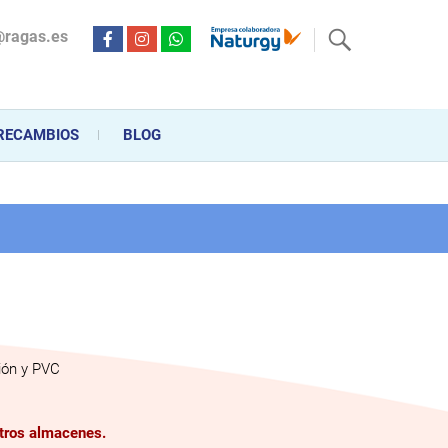
@ragas.es
ctricidad desde hace más de 20 años . Acompañamos al cliente
personalizado en la venta, montaje y reparación, hasta la
RECAMBIOS
BLOG
ión y PVC
stros almacenes.