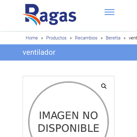
Saltar
al
contenido
Ragas
Home
»
Productos
»
Recambios
»
Beretta
»
vent
ventilador