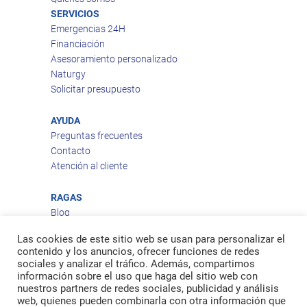
SERVICIOS
Emergencias 24H
Financiación
Asesoramiento personalizado
Naturgy
Solicitar presupuesto
AYUDA
Preguntas frecuentes
Contacto
Atención al cliente
RAGAS
Blog
Aviso legal
Las cookies de este sitio web se usan para personalizar el
Política de privacidad
contenido y los anuncios, ofrecer funciones de redes
Política de cookies
sociales y analizar el tráfico. Además, compartimos
Política de envío
información sobre el uso que haga del sitio web con
nuestros partners de redes sociales, publicidad y análisis
Política de devoluciones
web, quienes pueden combinarla con otra información que