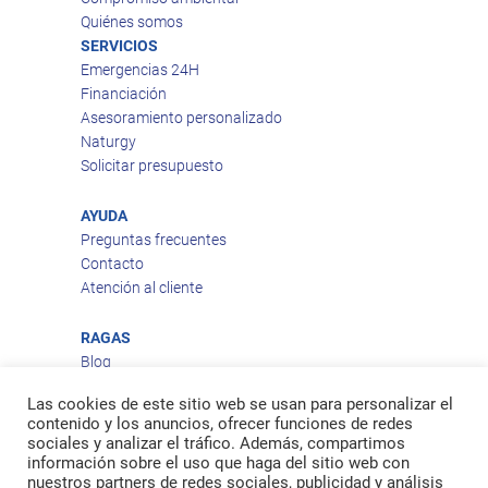
Quiénes somos
SERVICIOS
Emergencias 24H
Financiación
Asesoramiento personalizado
Naturgy
Solicitar presupuesto
AYUDA
Preguntas frecuentes
Contacto
Atención al cliente
RAGAS
Blog
Aviso legal
Las cookies de este sitio web se usan para personalizar el
Política de privacidad
contenido y los anuncios, ofrecer funciones de redes
Política de cookies
sociales y analizar el tráfico. Además, compartimos
Política de envío
información sobre el uso que haga del sitio web con
nuestros partners de redes sociales, publicidad y análisis
Política de devoluciones