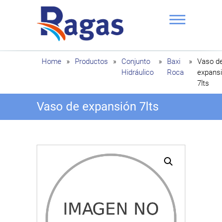
Saltar
al
contenido
Ragas
Home
»
Productos
»
Conjunto
»
Baxi
»
Vaso d
Hidráulico
Roca
expans
7lts
Vaso de expansión 7lts