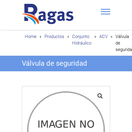
Saltar
al
contenido
Ragas
Home
»
Productos
»
Conjunto
»
ACV
»
Válvula
Hidráulico
de
segurid
Válvula de seguridad