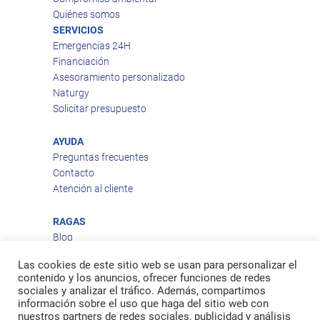
Quiénes somos
SERVICIOS
Emergencias 24H
Financiación
Asesoramiento personalizado
Naturgy
Solicitar presupuesto
AYUDA
Preguntas frecuentes
Contacto
Atención al cliente
RAGAS
Blog
Aviso legal
Las cookies de este sitio web se usan para personalizar el
Política de privacidad
contenido y los anuncios, ofrecer funciones de redes
Política de cookies
sociales y analizar el tráfico. Además, compartimos
Política de envío
información sobre el uso que haga del sitio web con
nuestros partners de redes sociales, publicidad y análisis
Política de devoluciones