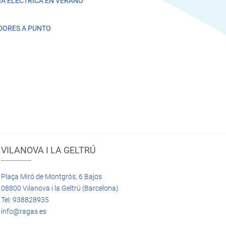
A ELÉCTRICA EN VERANO
DORES A PUNTO
VILANOVA I LA GELTRÚ
Plaça Miró de Montgrós, 6 Bajos
08800 Vilanova i la Geltrú (Barcelona)
Tel: 938828935
info@ragas.es