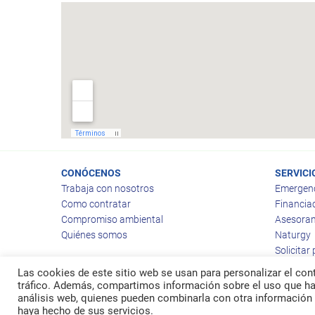
CONÓCENOS
SERVICI
Trabaja con nosotros
Emergen
Como contratar
Financia
Compromiso ambiental
Asesoram
Quiénes somos
Naturgy
Solicitar
Las cookies de este sitio web se usan para personalizar el cont
tráfico. Además, compartimos información sobre el uso que hag
análisis web, quienes pueden combinarla con otra información 
© 2026
Ragas
haya hecho de sus servicios.