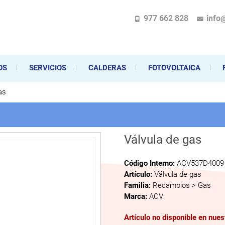
977 662 828
info
pecializada en la instalación, comercialización y mantenimiento de gas y ele
 sus aparatos de gas, climatización o electrodomésticos, desde el asesoramiento 
OS
SERVICIOS
CALDERAS
FOTOVOLTAICA
as
Válvula de gas
Código Interno:
ACV537D4009
Artículo:
Válvula de gas
Familia:
Recambios > Gas
Marca:
ACV
Artículo no disponible en nue