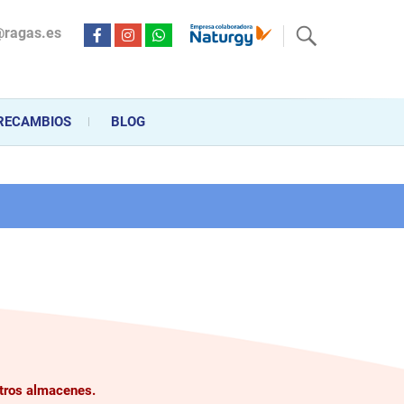
@ragas.es
ctricidad desde hace más de 20 años . Acompañamos al cliente
personalizado en la venta, montaje y reparación, hasta la
RECAMBIOS
BLOG
stros almacenes.