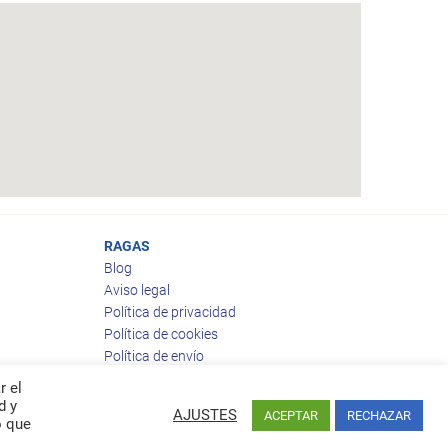
RAGAS
Blog
Aviso legal
Política de privacidad
Política de cookies
Política de envío
Política de devoluciones
r el
d y
AJUSTES
ACEPTAR
RECHAZAR
o que
Facebook
Twitter
feed