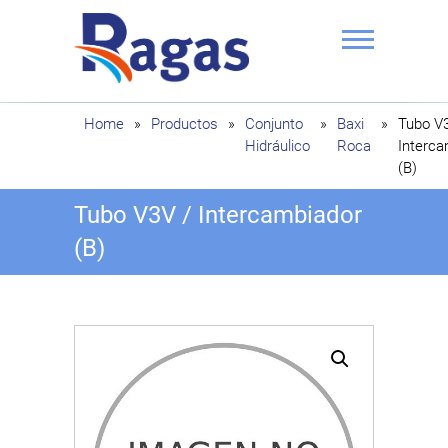
Saltar
al
contenido
Ragas
Home
»
Productos
»
Conjunto
»
Baxi
»
Tubo V
Hidráulico
Roca
Interca
(B)
Tubo V3V / Intercambiador
(B)