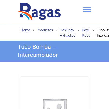
Saltar
al
contenido
Ragas
Home
»
Productos
»
Conjunto
»
Baxi
»
Tubo B
Hidráulico
Roca
Interca
Tubo Bomba –
Intercambiador