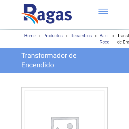
Saltar
al
contenido
Ragas
Home
»
Productos
»
Recambios
»
Baxi
»
Trans
Roca
de En
Transformador de
Encendido