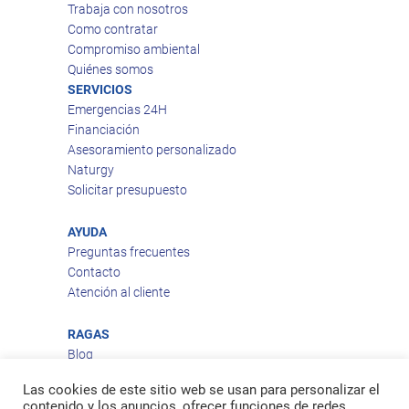
Trabaja con nosotros
Como contratar
Compromiso ambiental
Quiénes somos
SERVICIOS
Emergencias 24H
Financiación
Asesoramiento personalizado
Naturgy
Solicitar presupuesto
AYUDA
Preguntas frecuentes
Contacto
Atención al cliente
RAGAS
Blog
Aviso legal
Las cookies de este sitio web se usan para personalizar el
Política de privacidad
contenido y los anuncios, ofrecer funciones de redes