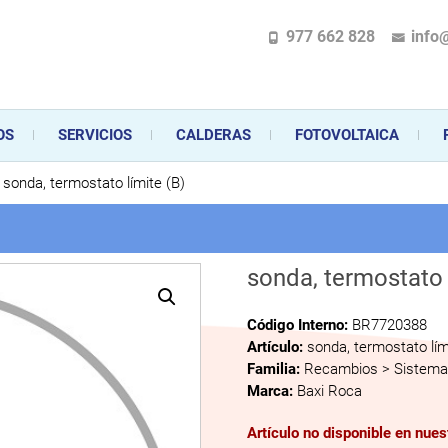
977 662 828
info
pecializada en la instalación, comercialización y mantenimiento de gas y ele
 sus aparatos de gas, climatización o electrodomésticos, desde el asesoramiento 
OS
SERVICIOS
CALDERAS
FOTOVOLTAICA
sonda, termostato límite (B)
sonda, termostato 
Código Interno:
BR7720388
Artículo:
sonda, termostato lím
Familia:
Recambios > Sistema 
Marca:
Baxi Roca
Artículo no disponible en nue