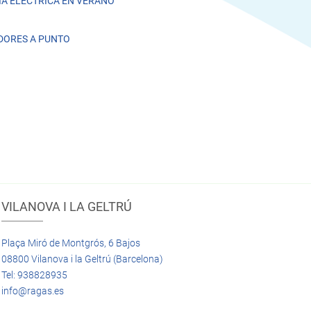
A ELÉCTRICA EN VERANO
DORES A PUNTO
VILANOVA I LA GELTRÚ
Plaça Miró de Montgrós, 6 Bajos
08800 Vilanova i la Geltrú (Barcelona)
Tel: 938828935
info@ragas.es