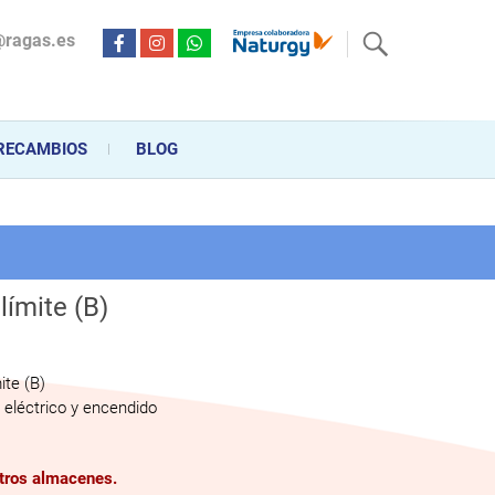
@ragas.es
ctricidad desde hace más de 20 años . Acompañamos al cliente
personalizado en la venta, montaje y reparación, hasta la
RECAMBIOS
BLOG
límite (B)
ite (B)
eléctrico y encendido
stros almacenes.