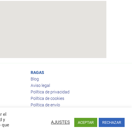
RAGAS
Blog
Aviso legal
Política de privacidad
Política de cookies
Política de envío
Política de devoluciones
r el
d y
AJUSTES
ACEPTAR
RECHAZAR
o que
Facebook
Twitter
feed