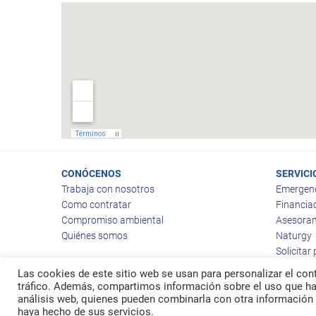
CONÓCENOS
SERVICI
Trabaja con nosotros
Emergen
Como contratar
Financia
Compromiso ambiental
Asesoram
Quiénes somos
Naturgy
Solicitar
Las cookies de este sitio web se usan para personalizar el cont
tráfico. Además, compartimos información sobre el uso que hag
análisis web, quienes pueden combinarla con otra información 
© 2026
Ragas
haya hecho de sus servicios.