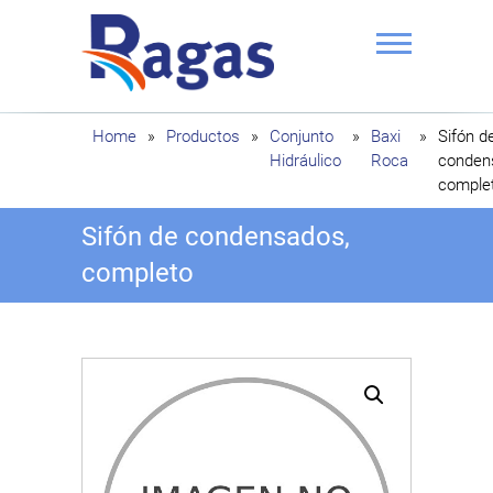
Saltar
al
contenido
Ragas
Home
»
Productos
»
Conjunto
»
Baxi
»
Sifón d
Hidráulico
Roca
conden
comple
Sifón de condensados,
completo