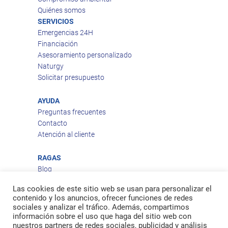
Quiénes somos
SERVICIOS
Emergencias 24H
Financiación
Asesoramiento personalizado
Naturgy
Solicitar presupuesto
AYUDA
Preguntas frecuentes
Contacto
Atención al cliente
RAGAS
Blog
Aviso legal
Las cookies de este sitio web se usan para personalizar el
Política de privacidad
contenido y los anuncios, ofrecer funciones de redes
Política de cookies
sociales y analizar el tráfico. Además, compartimos
Política de envío
información sobre el uso que haga del sitio web con
nuestros partners de redes sociales, publicidad y análisis
Política de devoluciones