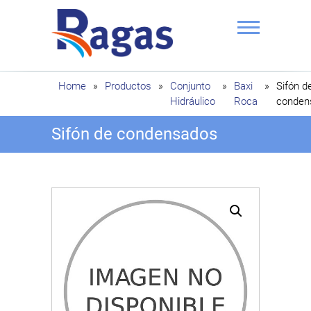
Saltar
al
contenido
Ragas
Home
»
Productos
»
Conjunto
»
Baxi
»
Sifón d
Hidráulico
Roca
conden
Sifón de condensados