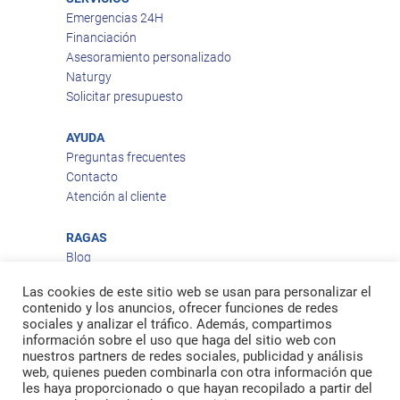
Emergencias 24H
Financiación
Asesoramiento personalizado
Naturgy
Solicitar presupuesto
AYUDA
Preguntas frecuentes
Contacto
Atención al cliente
RAGAS
Blog
Aviso legal
Las cookies de este sitio web se usan para personalizar el
Política de privacidad
contenido y los anuncios, ofrecer funciones de redes
Política de cookies
sociales y analizar el tráfico. Además, compartimos
Política de envío
información sobre el uso que haga del sitio web con
nuestros partners de redes sociales, publicidad y análisis
Política de devoluciones
web, quienes pueden combinarla con otra información que
les haya proporcionado o que hayan recopilado a partir del