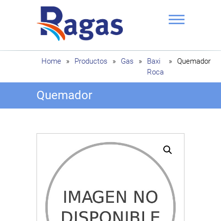
Saltar
al
contenido
Ragas
Home
»
Productos
»
Gas
»
Baxi
»
Quemador
Roca
Quemador