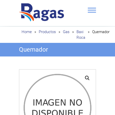
Saltar
al
contenido
Ragas
Home
»
Productos
»
Gas
»
Baxi
»
Quemador
Roca
Quemador