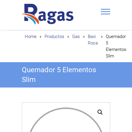
Saltar
al
contenido
Ragas
Home
»
Productos
»
Gas
»
Baxi
»
Quemador
Roca
5
Elementos
Slim
Quemador 5 Elementos
Slim