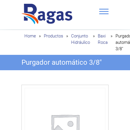
Saltar
al
contenido
Ragas
Home
»
Productos
»
Conjunto
»
Baxi
»
Purgad
Hidráulico
Roca
automá
3/8″
Purgador automático 3/8″