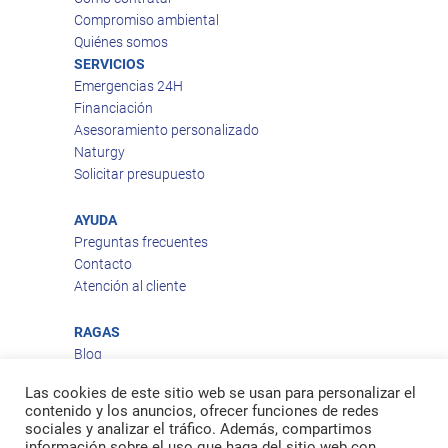
Compromiso ambiental
Quiénes somos
SERVICIOS
Emergencias 24H
Financiación
Asesoramiento personalizado
Naturgy
Solicitar presupuesto
AYUDA
Preguntas frecuentes
Contacto
Atención al cliente
RAGAS
Blog
Aviso legal
Las cookies de este sitio web se usan para personalizar el
Política de privacidad
contenido y los anuncios, ofrecer funciones de redes
Política de cookies
sociales y analizar el tráfico. Además, compartimos
Política de envío
información sobre el uso que haga del sitio web con