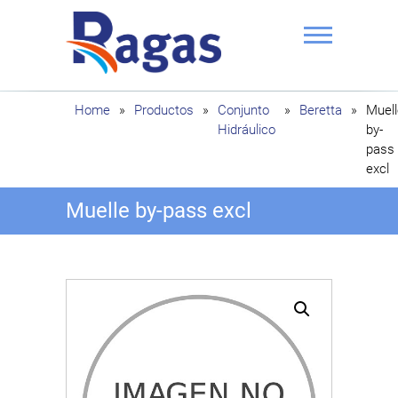
Saltar
al
contenido
Ragas
Home
»
Productos
»
Conjunto
»
Beretta
»
Muell
Hidráulico
by-
pass
excl
Muelle by-pass excl