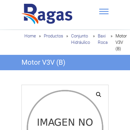
Saltar
al
contenido
Ragas
Home
»
Productos
»
Conjunto
»
Baxi
»
Motor
Hidráulico
Roca
V3V
(B)
Motor V3V (B)