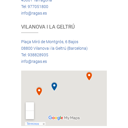
43001 Tarragona
Tel: 977051800
info@ragas.es
VILANOVA I LA GELTRÚ
Plaça Miró de Montgrós, 6 Bajos
08800 Vilanova i la Geltrú (Barcelona)
Tel: 938828935
info@ragas.es