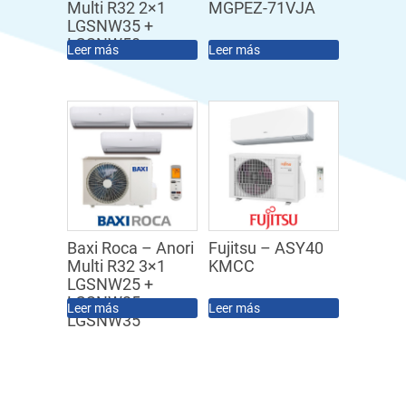
Multi R32 2×1
MGPEZ-71VJA
LGSNW35 +
LGSNW50
Leer más
Leer más
Baxi Roca – Anori
Fujitsu – ASY40
Multi R32 3×1
KMCC
LGSNW25 +
LGSNW25 +
Leer más
Leer más
LGSNW35