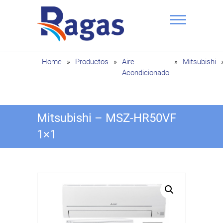
Saltar
al
contenido
Ragas
Home
»
Productos
»
Aire
»
Mitsubishi
Acondicionado
Mitsubishi – MSZ-HR50VF
1×1