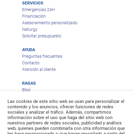
SERVICIOS
Emergencias 24H
Financiación
Asesoramiento personalizado
Naturgy
Solicitar presupuesto
AYUDA
Preguntas frecuentes
Contacto
Atención al cliente
RAGAS
Blog
Aviso legal
Las cookies de este sitio web se usan para personalizar el
Política de privacidad
contenido y los anuncios, ofrecer funciones de redes
Política de cookies
sociales y analizar el tráfico. Además, compartimos
Política de envío
información sobre el uso que haga del sitio web con
nuestros partners de redes sociales, publicidad y análisis
Política de devoluciones
web, quienes pueden combinarla con otra información que
les haya proporcionado o que hayan recopilado a partir del