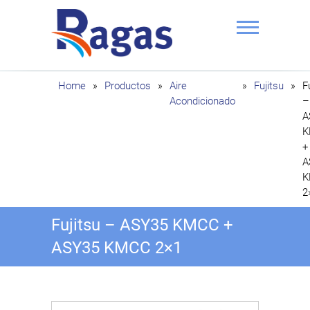
Saltar
al
contenido
Ragas
Home
»
Productos
»
Aire
»
Fujitsu
»
F
Acondicionado
–
A
K
+
A
K
2
Fujitsu – ASY35 KMCC +
ASY35 KMCC 2×1