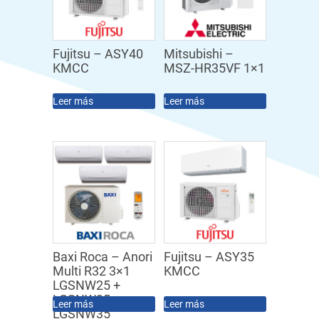
Fujitsu – ASY40
Mitsubishi –
KMCC
MSZ-HR35VF 1×1
Leer más
Leer más
Baxi Roca – Anori
Fujitsu – ASY35
Multi R32 3×1
KMCC
LGSNW25 +
LGSNW35 +
Leer más
Leer más
LGSNW35