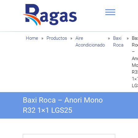
Saltar
al
contenido
Ragas
Home
»
Productos
»
Aire
»
Baxi
»
Ba
Acondicionado
Roca
Ro
–
Ano
Mo
R3
1×
LG
Baxi Roca – Anori Mono
R32 1×1 LGS25