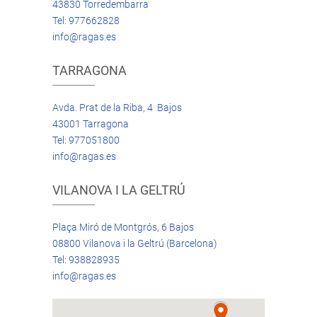
43830 Torredembarra
Tel: 977662828
info@ragas.es
TARRAGONA
Avda. Prat de la Riba, 4 Bajos
43001 Tarragona
Tel: 977051800
info@ragas.es
VILANOVA I LA GELTRÚ
Plaça Miró de Montgrós, 6 Bajos
08800 Vilanova i la Geltrú (Barcelona)
Tel: 938828935
info@ragas.es