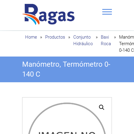
Saltar
al
contenido
Ragas
Home
»
Productos
»
Conjunto
»
Baxi
»
Manóme
Hidráulico
Roca
Termóm
0-140 C
Manómetro, Termómetro 0-
140 C