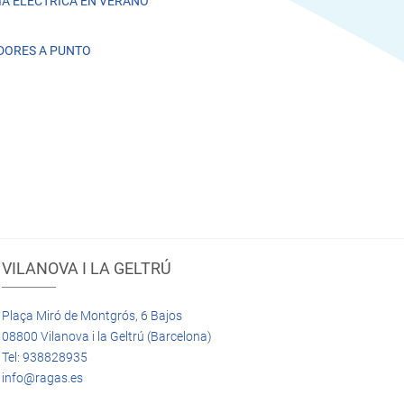
A ELÉCTRICA EN VERANO
DORES A PUNTO
VILANOVA I LA GELTRÚ
Plaça Miró de Montgrós, 6 Bajos
08800 Vilanova i la Geltrú (Barcelona)
Tel: 938828935
info@ragas.es