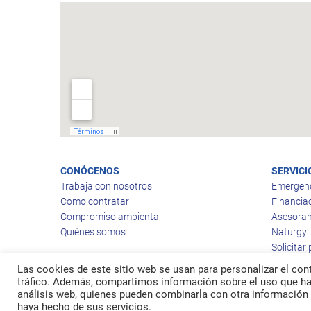
CONÓCENOS
SERVICI
Trabaja con nosotros
Emergen
Como contratar
Financia
Compromiso ambiental
Asesoram
Quiénes somos
Naturgy
Solicitar
Las cookies de este sitio web se usan para personalizar el cont
tráfico. Además, compartimos información sobre el uso que hag
análisis web, quienes pueden combinarla con otra información 
© 2026
Ragas
haya hecho de sus servicios.