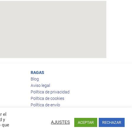
RAGAS
Blog
Aviso legal
Política de privacidad
Política de cookies
Política de envío
Política de devoluciones
r el
d y
AJUSTES
ACEPTAR
RECHAZAR
o que
Facebook
Twitter
feed