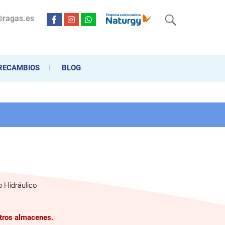
@ragas.es
ctricidad desde hace más de 20 años . Acompañamos al cliente
personalizado en la venta, montaje y reparación, hasta la
RECAMBIOS
BLOG
 Hidráulico
stros almacenes.