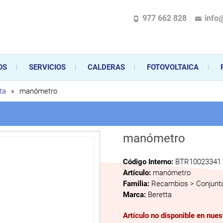
977 662 828
info
pecializada en la instalación, comercialización y mantenimiento de gas y ele
 sus aparatos de gas, climatización o electrodomésticos, desde el asesoramiento 
OS
SERVICIOS
CALDERAS
FOTOVOLTAICA
ta
»
manómetro
manómetro
Código Interno:
BTR10023341
Artículo:
manómetro
Familia:
Recambios > Conjunto
Marca:
Beretta
Artículo no disponible en nue