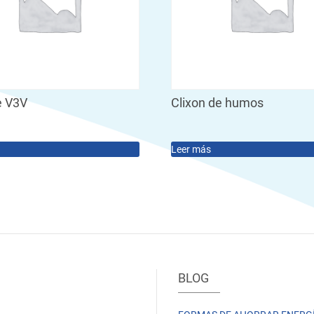
e V3V
Clixon de humos
Leer más
BLOG