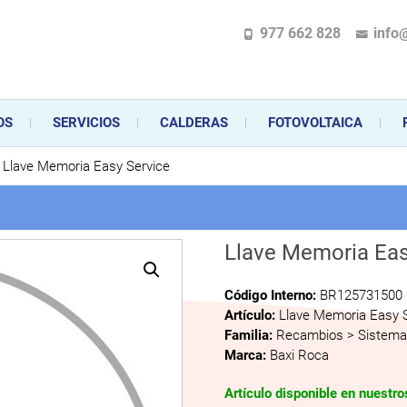
977 662 828
info
pecializada en la instalación, comercialización y mantenimiento de gas y ele
 sus aparatos de gas, climatización o electrodomésticos, desde el asesoramiento 
OS
SERVICIOS
CALDERAS
FOTOVOLTAICA
Llave Memoria Easy Service
Llave Memoria Eas
Código Interno:
BR125731500
Artículo:
Llave Memoria Easy 
Familia:
Recambios > Sistema 
Marca:
Baxi Roca
Artículo disponible en nuestr