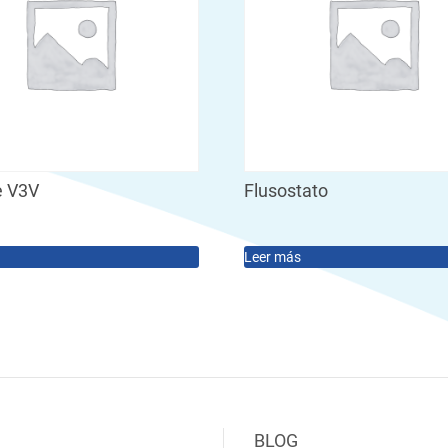
e V3V
Flusostato
Leer más
BLOG