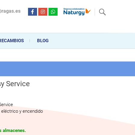
@ragas.es
ctricidad desde hace más de 20 años . Acompañamos al cliente
personalizado en la venta, montaje y reparación, hasta la
RECAMBIOS
BLOG
y Service
Service
eléctrico y encendido
os almacenes.