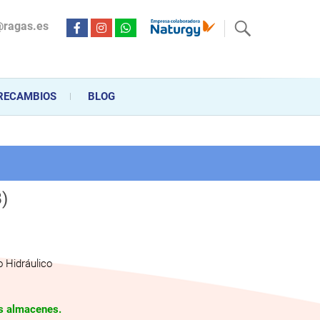
@ragas.es
ctricidad desde hace más de 20 años . Acompañamos al cliente
personalizado en la venta, montaje y reparación, hasta la
RECAMBIOS
BLOG
B)
 Hidráulico
os almacenes.