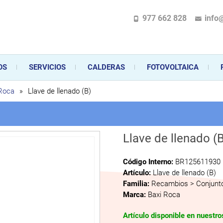
977 662 828
info
pecializada en la instalación, comercialización y mantenimiento de gas y ele
 sus aparatos de gas, climatización o electrodomésticos, desde el asesoramiento 
OS
SERVICIOS
CALDERAS
FOTOVOLTAICA
 Roca
»
Llave de llenado (B)
Llave de llenado (
Código Interno:
BR125611930
Artículo:
Llave de llenado (B)
Familia:
Recambios > Conjunto
Marca:
Baxi Roca
Artículo disponible en nuestr