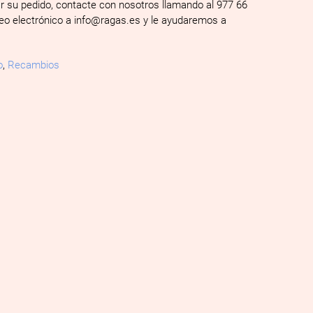
ar su pedido, contacte con nosotros llamando al 977 66
reo electrónico a info@ragas.es y le ayudaremos a
o
,
Recambios