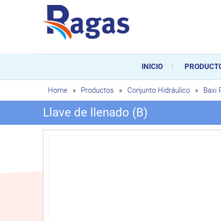
Saltar
al
contenido
Ragas
Ragas S.L es una empresa es
durante toda la vida útil de
INICIO
PRODUCT
sustitución de los mismos.
Home
»
Productos
»
Conjunto Hidráulico
»
Baxi
Llave de llenado (B)