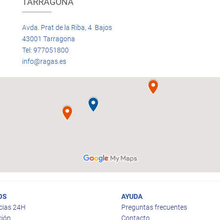
TARRAGONA
Avda. Prat de la Riba, 4 Bajos
43001 Tarragona
Tel: 977051800
info@ragas.es
OS
AYUDA
cias 24H
Preguntas frecuentes
ción
Contacto