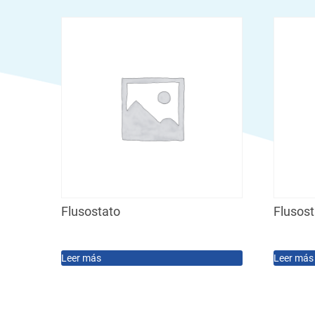
Flusostato
Flusost
Leer más
Leer más