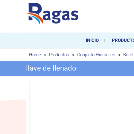
Saltar
al
contenido
Ragas
Ragas S.L es una empresa es
durante toda la vida útil de
INICIO
PRODUCT
sustitución de los mismos.
Home
»
Productos
»
Conjunto Hidráulico
»
Beret
llave de llenado