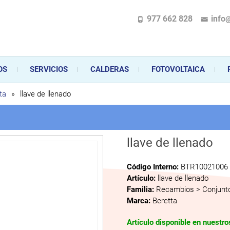
977 662 828
info
pecializada en la instalación, comercialización y mantenimiento de gas y ele
 sus aparatos de gas, climatización o electrodomésticos, desde el asesoramiento 
OS
SERVICIOS
CALDERAS
FOTOVOLTAICA
ta
»
llave de llenado
llave de llenado
Código Interno:
BTR10021006
Artículo:
llave de llenado
Familia:
Recambios > Conjunto
Marca:
Beretta
Artículo disponible en nuestr