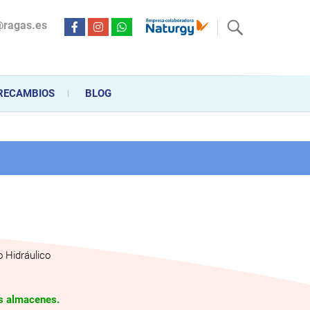
@ragas.es
ctricidad desde hace más de 20 años . Acompañamos al cliente
personalizado en la venta, montaje y reparación, hasta la
RECAMBIOS
BLOG
 Hidráulico
os almacenes.