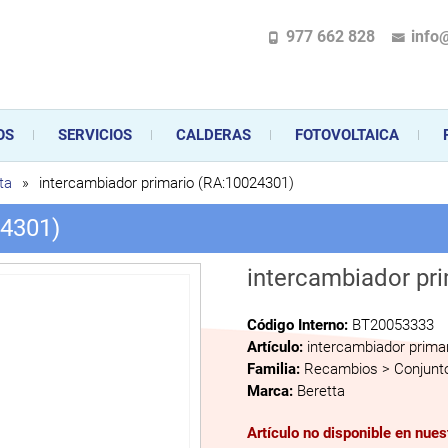
977 662 828
info
pecializada en la instalación, comercialización y mantenimiento de gas y ele
 sus aparatos de gas, climatización o electrodomésticos, desde el asesoramiento 
OS
SERVICIOS
CALDERAS
FOTOVOLTAICA
ta
»
intercambiador primario (RA:10024301)
24301)
intercambiador pr
Código Interno:
BT20053333
Artículo:
intercambiador prima
Familia:
Recambios > Conjunto
Marca:
Beretta
Artículo no disponible en nue