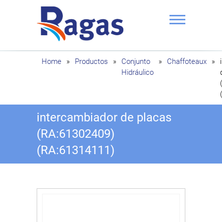
Saltar
al
contenido
Ragas
Home
»
Productos
»
Conjunto
»
Chaffoteaux
»
Hidráulico
intercambiador de placas
(RA:61302409)
(RA:61314111)