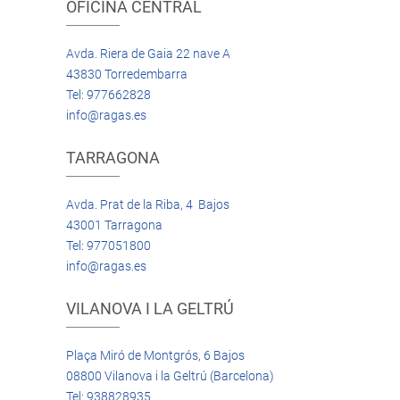
OFICINA CENTRAL
Avda. Riera de Gaia 22 nave A
43830 Torredembarra
Tel: 977662828
info@ragas.es
TARRAGONA
Avda. Prat de la Riba, 4 Bajos
43001 Tarragona
Tel: 977051800
info@ragas.es
VILANOVA I LA GELTRÚ
Plaça Miró de Montgrós, 6 Bajos
08800 Vilanova i la Geltrú (Barcelona)
Tel: 938828935