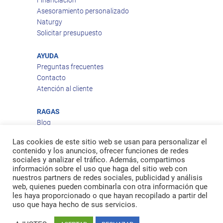
Financiación
Asesoramiento personalizado
Naturgy
Solicitar presupuesto
AYUDA
Preguntas frecuentes
Contacto
Atención al cliente
RAGAS
Blog
Aviso legal
Las cookies de este sitio web se usan para personalizar el
Política de privacidad
contenido y los anuncios, ofrecer funciones de redes
Política de cookies
sociales y analizar el tráfico. Además, compartimos
Política de envío
información sobre el uso que haga del sitio web con
nuestros partners de redes sociales, publicidad y análisis
Política de devoluciones
web, quienes pueden combinarla con otra información que
les haya proporcionado o que hayan recopilado a partir del
uso que haya hecho de sus servicios.
Facebook
Twitter
feed