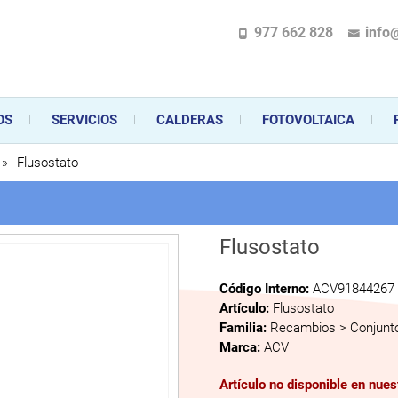
977 662 828
info
pecializada en la instalación, comercialización y mantenimiento de gas y ele
 sus aparatos de gas, climatización o electrodomésticos, desde el asesoramiento 
OS
SERVICIOS
CALDERAS
FOTOVOLTAICA
»
Flusostato
Flusostato
Código Interno:
ACV91844267
Artículo:
Flusostato
Familia:
Recambios > Conjunto
Marca:
ACV
Artículo no disponible en nue