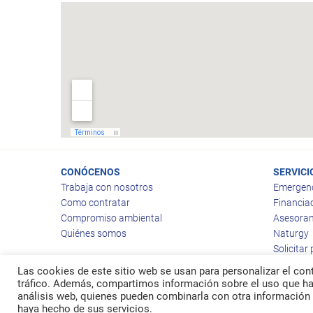
CONÓCENOS
SERVICI
Trabaja con nosotros
Emergen
Como contratar
Financia
Compromiso ambiental
Asesoram
Quiénes somos
Naturgy
Solicitar
Las cookies de este sitio web se usan para personalizar el cont
tráfico. Además, compartimos información sobre el uso que hag
análisis web, quienes pueden combinarla con otra información 
© 2026
Ragas
haya hecho de sus servicios.