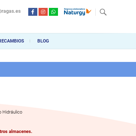
@ragas.es
ctricidad desde hace más de 20 años . Acompañamos al cliente
personalizado en la venta, montaje y reparación, hasta la
RECAMBIOS
BLOG
 Hidráulico
stros almacenes.