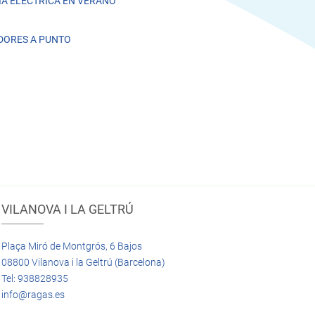
A ELÉCTRICA EN VERANO
DORES A PUNTO
VILANOVA I LA GELTRÚ
Plaça Miró de Montgrós, 6 Bajos
08800 Vilanova i la Geltrú (Barcelona)
Tel: 938828935
info@ragas.es