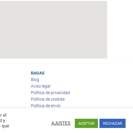
RAGAS
Blog
Aviso legal
Política de privacidad
Política de cookies
Política de envío
Política de devoluciones
r el
d y
AJUSTES
ACEPTAR
RECHAZAR
o que
Facebook
Twitter
feed