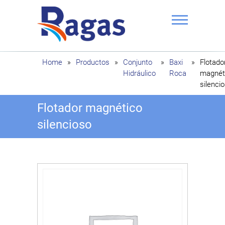
Saltar
al
contenido
Ragas
Home
»
Productos
»
Conjunto
»
Baxi
»
Flotado
Hidráulico
Roca
magnét
silenci
Flotador magnético
silencioso