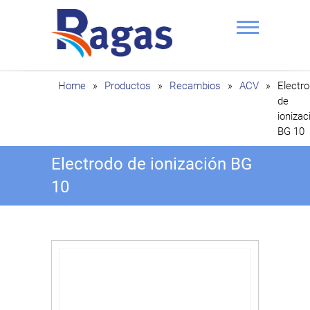
Saltar
al
contenido
Ragas
Home
»
Productos
»
Recambios
»
ACV
»
Electr
de
ionizac
BG 10
Electrodo de ionización BG
10