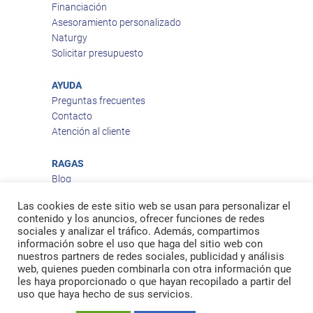
Financiación
Asesoramiento personalizado
Naturgy
Solicitar presupuesto
AYUDA
Preguntas frecuentes
Contacto
Atención al cliente
RAGAS
Blog
Aviso legal
Las cookies de este sitio web se usan para personalizar el
Política de privacidad
contenido y los anuncios, ofrecer funciones de redes
Política de cookies
sociales y analizar el tráfico. Además, compartimos
Política de envío
información sobre el uso que haga del sitio web con
nuestros partners de redes sociales, publicidad y análisis
Política de devoluciones
web, quienes pueden combinarla con otra información que
les haya proporcionado o que hayan recopilado a partir del
uso que haya hecho de sus servicios.
Facebook
Twitter
feed