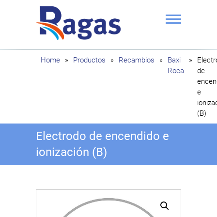
Saltar
al
contenido
Ragas
Home
»
Productos
»
Recambios
»
Baxi
»
Elect
Roca
de
encen
e
ioniza
(B)
Electrodo de encendido e
ionización (B)