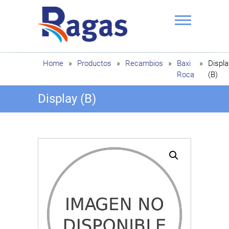
Saltar
al
contenido
Ragas
Home
»
Productos
»
Recambios
»
Baxi
»
Displa
Roca
(B)
Display (B)