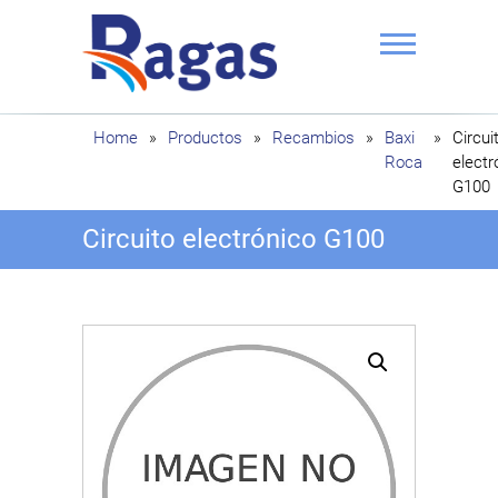
Saltar
al
contenido
Ragas
Home
»
Productos
»
Recambios
»
Baxi
»
Circui
Roca
electr
G100
Circuito electrónico G100