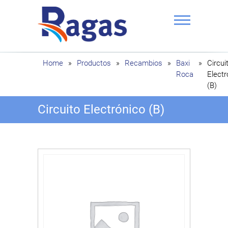
Saltar
al
contenido
Ragas
Home
»
Productos
»
Recambios
»
Baxi
»
Circui
Roca
Electr
(B)
Circuito Electrónico (B)