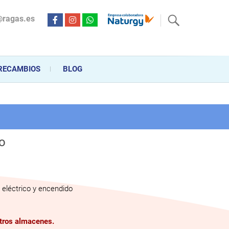
@ragas.es
ctricidad desde hace más de 20 años . Acompañamos al cliente
personalizado en la venta, montaje y reparación, hasta la
RECAMBIOS
BLOG
co
eléctrico y encendido
stros almacenes.