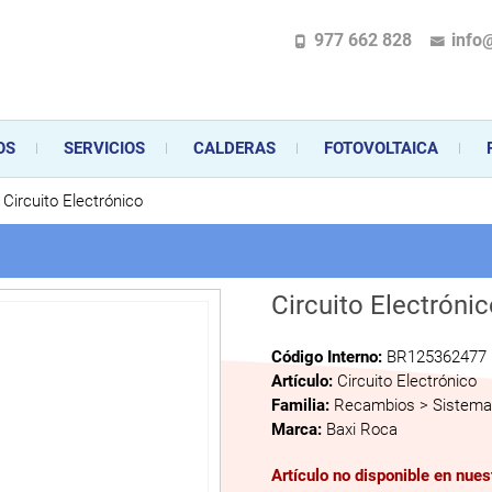
977 662 828
info
pecializada en la instalación, comercialización y mantenimiento de gas y ele
 sus aparatos de gas, climatización o electrodomésticos, desde el asesoramiento 
OS
SERVICIOS
CALDERAS
FOTOVOLTAICA
Circuito Electrónico
Circuito Electróni
Código Interno:
BR125362477
Artículo:
Circuito Electrónico
Familia:
Recambios > Sistema 
Marca:
Baxi Roca
Artículo no disponible en nue