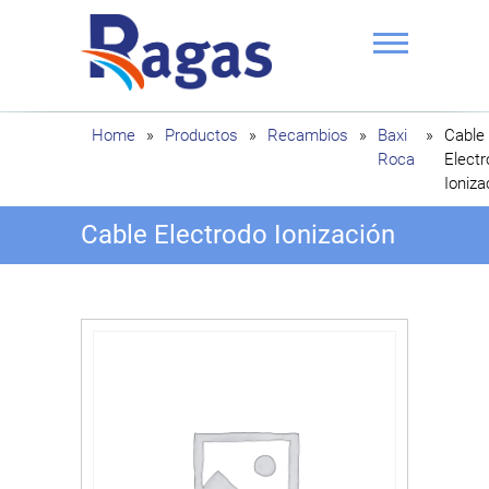
Saltar
al
contenido
Ragas
Home
»
Productos
»
Recambios
»
Baxi
»
Cable
Roca
Elect
Ioniza
Cable Electrodo Ionización