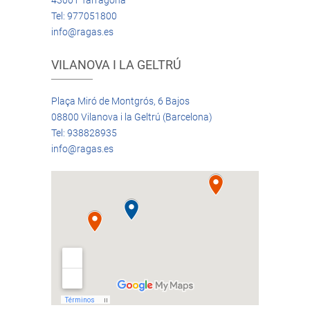
43001 Tarragona
Tel: 977051800
info@ragas.es
VILANOVA I LA GELTRÚ
Plaça Miró de Montgrós, 6 Bajos
08800 Vilanova i la Geltrú (Barcelona)
Tel: 938828935
info@ragas.es