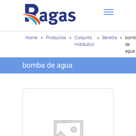
Saltar
al
contenido
Ragas
Home
»
Productos
»
Conjunto
»
Beretta
»
bomb
Hidráulico
de
agua
bomba de agua