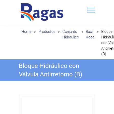
Saltar
al
contenido
Ragas
Home
»
Productos
»
Conjunto
»
Baxi
»
Bloque
Hidráulico
Roca
Hidrául
con Vál
Antirre
(B)
Bloque Hidráulico con
Válvula Antirretorno (B)