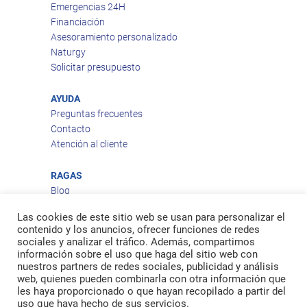
Emergencias 24H
Financiación
Asesoramiento personalizado
Naturgy
Solicitar presupuesto
AYUDA
Preguntas frecuentes
Contacto
Atención al cliente
RAGAS
Blog
Aviso legal
Las cookies de este sitio web se usan para personalizar el
Política de privacidad
contenido y los anuncios, ofrecer funciones de redes
Política de cookies
sociales y analizar el tráfico. Además, compartimos
Política de envío
información sobre el uso que haga del sitio web con
nuestros partners de redes sociales, publicidad y análisis
Política de devoluciones
web, quienes pueden combinarla con otra información que
les haya proporcionado o que hayan recopilado a partir del
uso que haya hecho de sus servicios.