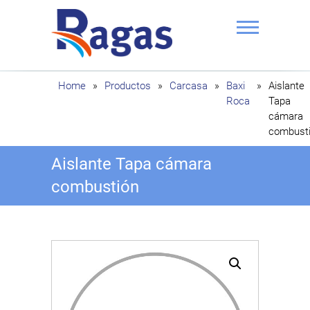
Saltar
al
contenido
Ragas
Home
»
Productos
»
Carcasa
»
Baxi
»
Aislante
Roca
Tapa
cámara
combust
Aislante Tapa cámara
combustión