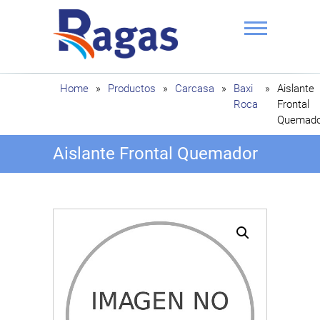
Saltar
al
contenido
Ragas
Home
»
Productos
»
Carcasa
»
Baxi
»
Aislante
Roca
Frontal
Quemado
Aislante Frontal Quemador