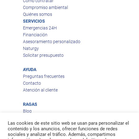
Como contratar
Compromiso ambiental
Quiénes somos
SERVICIOS
Emergencias 24H
Financiación
Asesoramiento personalizado
Naturgy
Solicitar presupuesto
AYUDA
Preguntas frecuentes
Contacto
Atención al cliente
RAGAS
Blog
Aviso legal
Las cookies de este sitio web se usan para personalizar el
Política de privacidad
contenido y los anuncios, ofrecer funciones de redes
Política de cookies
sociales y analizar el tráfico. Además, compartimos
Política de envío