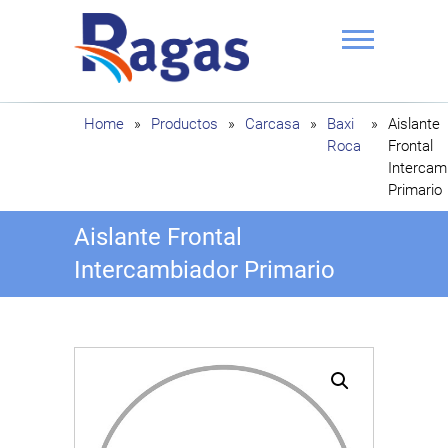
Saltar
al
contenido
Ragas
Home
»
Productos
»
Carcasa
»
Baxi
»
Aislante
Roca
Frontal
Intercam
Primario
Aislante Frontal
Intercambiador Primario