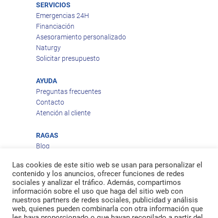
SERVICIOS
Emergencias 24H
Financiación
Asesoramiento personalizado
Naturgy
Solicitar presupuesto
AYUDA
Preguntas frecuentes
Contacto
Atención al cliente
RAGAS
Blog
Aviso legal
Las cookies de este sitio web se usan para personalizar el
Política de privacidad
contenido y los anuncios, ofrecer funciones de redes
Política de cookies
sociales y analizar el tráfico. Además, compartimos
Política de envío
información sobre el uso que haga del sitio web con
Política de devoluciones
nuestros partners de redes sociales, publicidad y análisis
web, quienes pueden combinarla con otra información que
les haya proporcionado o que hayan recopilado a partir del