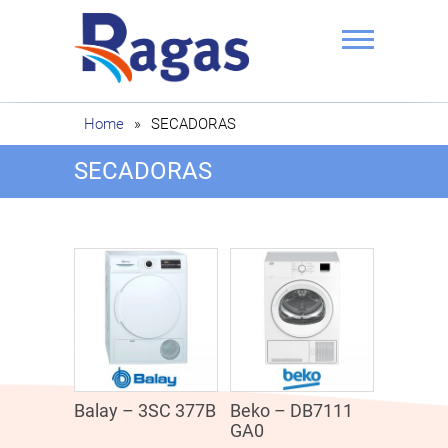
Saltar
al
contenido
Ragas
Home
»
SECADORAS
SECADORAS
Balay – 3SC 377B
Beko – DB7111
GA0