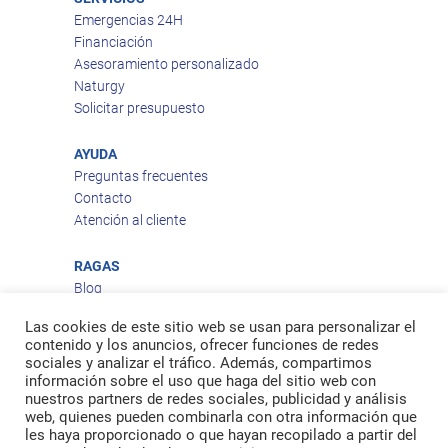
Emergencias 24H
Financiación
Asesoramiento personalizado
Naturgy
Solicitar presupuesto
AYUDA
Preguntas frecuentes
Contacto
Atención al cliente
RAGAS
Blog
Aviso legal
Las cookies de este sitio web se usan para personalizar el
Política de privacidad
contenido y los anuncios, ofrecer funciones de redes
Política de cookies
sociales y analizar el tráfico. Además, compartimos
Política de envío
información sobre el uso que haga del sitio web con
nuestros partners de redes sociales, publicidad y análisis
Política de devoluciones
web, quienes pueden combinarla con otra información que
les haya proporcionado o que hayan recopilado a partir del