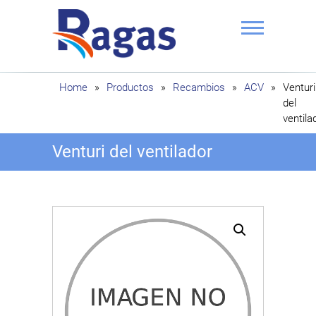
Saltar
al
contenido
Ragas
Home
»
Productos
»
Recambios
»
ACV
»
Venturi
del
ventila
Venturi del ventilador